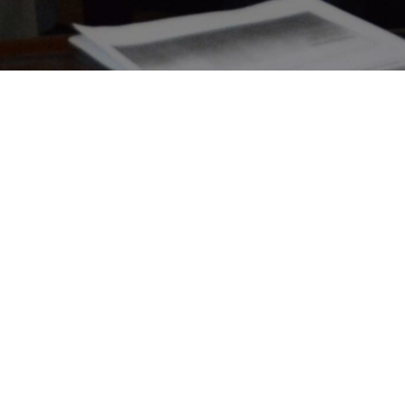
Resultados de CEDRO
+125
estudios
e investigaciones cientfícas.